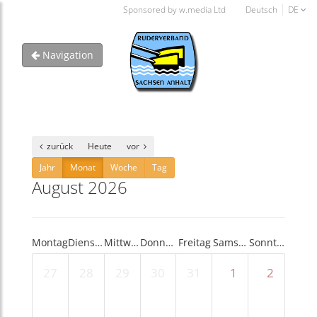
Sponsored by w.media Ltd
Deutsch
DE
Navigation
zurück
Heute
vor
Jahr
Monat
Woche
Tag
August 2026
Montag
Dienstag
Mittwoch
Donnerstag
Freitag
Samstag
Sonntag
27
28
29
30
31
1
2