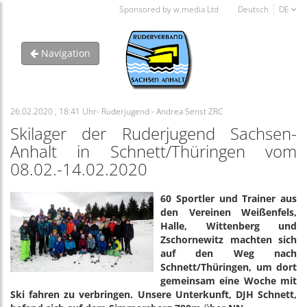
Sponsored by w.media Ltd
Deutsch
DE
Navigation
26.02.2020 , 18:41 Uhr- Ruderjugend - Andrea Senst ZRC
Skilager der Ruderjugend Sachsen-
Anhalt in Schnett/Thüringen vom
08.02.-14.02.2020
60 Sportler und Trainer aus
den Vereinen Weißenfels,
Halle, Wittenberg und
Zschornewitz machten sich
auf den Weg nach
Schnett/Thüringen, um dort
gemeinsam eine Woche mit
Ski fahren zu verbringen. Unsere Unterkunft, DJH Schnett,