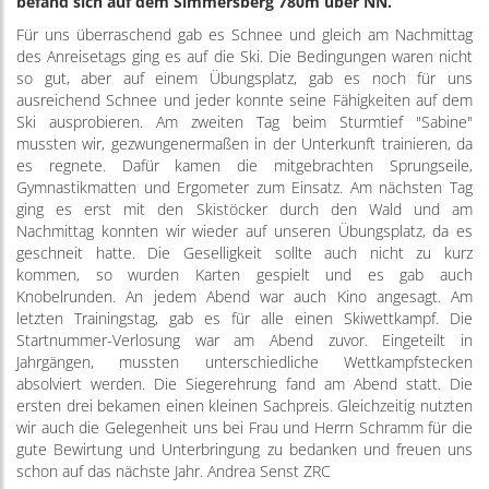
befand sich auf dem Simmersberg 780m über NN.
Für uns überraschend gab es Schnee und gleich am Nachmittag
des Anreisetags ging es auf die Ski. Die Bedingungen waren nicht
so gut, aber auf einem Übungsplatz, gab es noch für uns
ausreichend Schnee und jeder konnte seine Fähigkeiten auf dem
Ski ausprobieren. Am zweiten Tag beim Sturmtief "Sabine"
mussten wir, gezwungenermaßen in der Unterkunft trainieren, da
es regnete. Dafür kamen die mitgebrachten Sprungseile,
Gymnastikmatten und Ergometer zum Einsatz. Am nächsten Tag
ging es erst mit den Skistöcker durch den Wald und am
Nachmittag konnten wir wieder auf unseren Übungsplatz, da es
geschneit hatte. Die Geselligkeit sollte auch nicht zu kurz
kommen, so wurden Karten gespielt und es gab auch
Knobelrunden. An jedem Abend war auch Kino angesagt. Am
letzten Trainingstag, gab es für alle einen Skiwettkampf. Die
Startnummer-Verlosung war am Abend zuvor. Eingeteilt in
Jahrgängen, mussten unterschiedliche Wettkampfstecken
absolviert werden. Die Siegerehrung fand am Abend statt. Die
ersten drei bekamen einen kleinen Sachpreis. Gleichzeitig nutzten
wir auch die Gelegenheit uns bei Frau und Herrn Schramm für die
gute Bewirtung und Unterbringung zu bedanken und freuen uns
schon auf das nächste Jahr. Andrea Senst ZRC