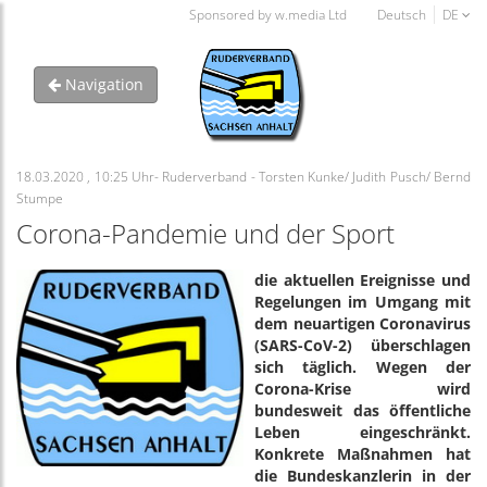
Sponsored by w.media Ltd
Deutsch
DE
Navigation
18.03.2020 , 10:25 Uhr- Ruderverband - Torsten Kunke/ Judith Pusch/ Bernd
Stumpe
Corona-Pandemie und der Sport
die aktuellen Ereignisse und
Regelungen im Umgang mit
dem neuartigen Coronavirus
(SARS-CoV-2) überschlagen
sich täglich. Wegen der
Corona-Krise wird
bundesweit das öffentliche
Leben eingeschränkt.
Konkrete Maßnahmen hat
die Bundeskanzlerin in der