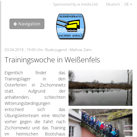
Sponsored by w.media Ltd
Deutsch
DE
Navigation
03.04.2018 , 19:00 Uhr- Ruderjugend - Mathias Zahn
Trainingswoche in Weißenfels
Eigentlich findet das
Trainingslager in den
Osterferien in Zschornewitz
statt. Aufgrund der
anhaltenden, schlechten
Witterungsbedingungen
entschied sich das
Übungsleiterteam eine Woche
vorher gegen die Fahrt nach
Zschornewitz und das Training
im heimischen Bootshaus