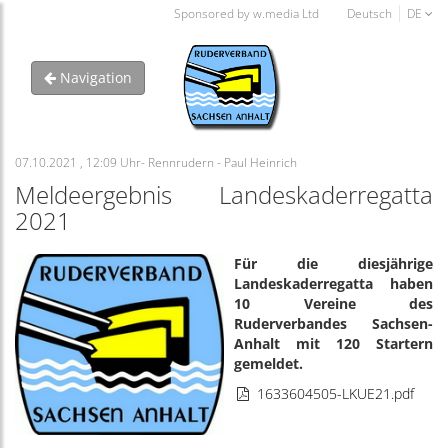
Sponsored by w.media Ltd
Deutsch
DE
Navigation
07.10.2021 , 12:09 Uhr- Rennrudern - Paul Heinrich
Meldeergebnis Landeskaderregatta
2021
Für die diesjährige
Landeskaderregatta haben
10 Vereine des
Ruderverbandes Sachsen-
Anhalt mit 120 Startern
gemeldet.
1633604505-LKUE21.pdf