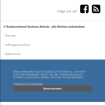
Folge uns auf
© Ruderverband Sachsen-Anhalt - alle Rechte vorbehalten
Sitemap
Haftungsausschluss
Datenschutz
Impressum
Diese Webseite nutzt Cookies für Funktions-, Komfort-
und Statistikzwecke. Wenn Sie der Verwendung von
Cookies zustimmen, klicken Sie bitte ”Einverstanden”.
Datenschutzhinweise
Einverstanden