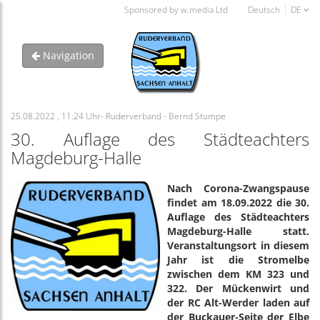
Sponsored by w.media Ltd
Deutsch
DE
Navigation
25.08.2022 , 11:24 Uhr- Ruderverband - Bernd Stumpe
30. Auflage des Städteachters
Magdeburg-Halle
Nach Corona-Zwangspause
findet am 18.09.2022 die 30.
Auflage des Städteachters
Magdeburg-Halle statt.
Veranstaltungsort in diesem
Jahr ist die Stromelbe
zwischen dem KM 323 und
322. Der Mückenwirt und
der RC Alt-Werder laden auf
der Buckauer-Seite der Elbe