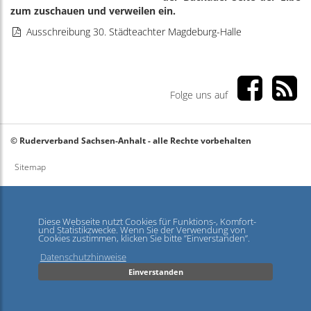
zum zuschauen und verweilen ein.
Ausschreibung 30. Städteachter Magdeburg-Halle
Folge uns auf
© Ruderverband Sachsen-Anhalt - alle Rechte vorbehalten
Sitemap
Haftungsausschluss
Datenschutz
Diese Webseite nutzt Cookies für Funktions-, Komfort-
und Statistikzwecke. Wenn Sie der Verwendung von
Cookies zustimmen, klicken Sie bitte ”Einverstanden”.
Impressum
Datenschutzhinweise
Einverstanden