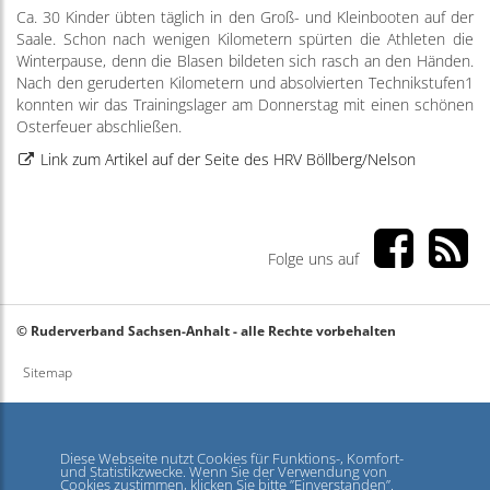
Ca. 30 Kinder übten täglich in den Groß- und Kleinbooten auf der
Saale. Schon nach wenigen Kilometern spürten die Athleten die
Winterpause, denn die Blasen bildeten sich rasch an den Händen.
Nach den geruderten Kilometern und absolvierten Technikstufen1
konnten wir das Trainingslager am Donnerstag mit einen schönen
Osterfeuer abschließen.
Link zum Artikel auf der Seite des HRV Böllberg/Nelson
Folge uns auf
© Ruderverband Sachsen-Anhalt - alle Rechte vorbehalten
Sitemap
Haftungsausschluss
Datenschutz
Diese Webseite nutzt Cookies für Funktions-, Komfort-
und Statistikzwecke. Wenn Sie der Verwendung von
Cookies zustimmen, klicken Sie bitte ”Einverstanden”.