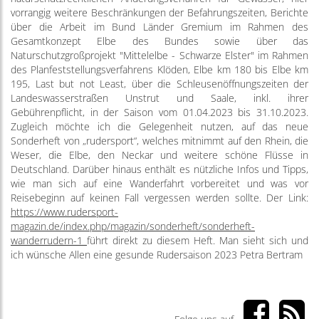
vorrangig weitere Beschränkungen der Befahrungszeiten, Berichte
über die Arbeit im Bund Länder Gremium im Rahmen des
Gesamtkonzept Elbe des Bundes sowie über das
Naturschutzgroßprojekt "Mittelelbe - Schwarze Elster" im Rahmen
des Planfeststellungsverfahrens Klöden, Elbe km 180 bis Elbe km
195, Last but not Least, über die Schleusenöffnungszeiten der
Landeswasserstraßen Unstrut und Saale, inkl. ihrer
Gebührenpflicht, in der Saison vom 01.04.2023 bis 31.10.2023.
Zugleich möchte ich die Gelegenheit nutzen, auf das neue
Sonderheft von „rudersport“, welches mitnimmt auf den Rhein, die
Weser, die Elbe, den Neckar und weitere schöne Flüsse in
Deutschland. Darüber hinaus enthält es nützliche Infos und Tipps,
wie man sich auf eine Wanderfahrt vorbereitet und was vor
Reisebeginn auf keinen Fall vergessen werden sollte. Der Link:
https://www.rudersport-
magazin.de/index.php/magazin/sonderheft/sonderheft-
wanderrudern-1
führt direkt zu diesem Heft. Man sieht sich und
ich wünsche Allen eine gesunde Rudersaison 2023 Petra Bertram