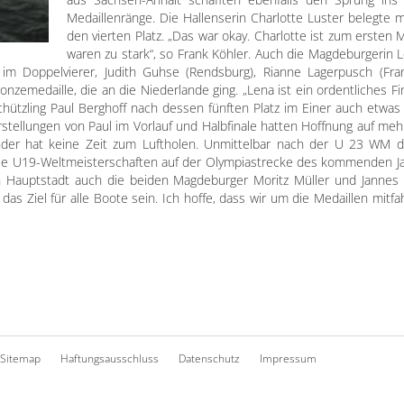
Medaillenränge. Die Hallenserin Charlotte Luster belegte
den vierten Platz. „Das war okay. Charlotte ist zum ersten 
waren zu stark“, so Frank Köhler. Auch die Magdeburgerin 
 im Doppelvierer, Judith Guhse (Rendsburg), Rianne Lagerpusch (Fr
onzemedaille, die an die Niederlande ging. „Lena ist ein ordentliches 
hützling Paul Berghoff nach dessen fünften Platz im Einer auch etwas
tellungen von Paul im Vorlauf und Halbfinale hatten Hoffnung auf mehr
nder hat keine Zeit zum Luftholen. Unmittelbar nach der U 23 WM d
f die U19-Weltmeisterschaften auf der Olympiastrecke des kommenden Ja
n Hauptstadt auch die beiden Magdeburger Moritz Müller und Jannes K
 das Ziel für alle Boote sein. Ich hoffe, dass wir um die Medaillen mit
Sitemap
Haftungsausschluss
Datenschutz
Impressum