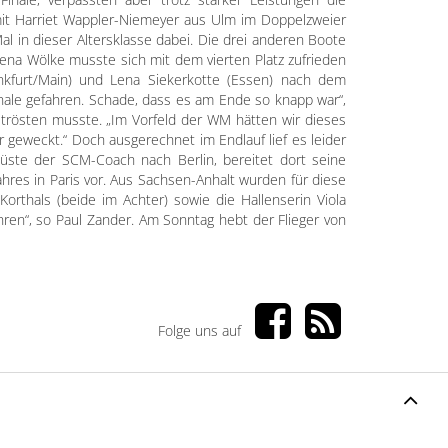
 mit Harriet Wappler-Niemeyer aus Ulm im Doppelzweier
Mal in dieser Altersklasse dabei. Die drei anderen Boote
Lena Wölke musste sich mit dem vierten Platz zufrieden
ankfurt/Main) und Lena Siekerkotte (Essen) nach dem
Finale gefahren. Schade, dass es am Ende so knapp war“,
 trösten musste. „Im Vorfeld der WM hätten wir dieses
 geweckt.“ Doch ausgerechnet im Endlauf lief es leider
üste der SCM-Coach nach Berlin, bereitet dort seine
hres in Paris vor. Aus Sachsen-Anhalt wurden für diese
orthals (beide im Achter) sowie die Hallenserin Viola
fahren“, so Paul Zander. Am Sonntag hebt der Flieger von
Folge uns auf