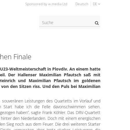
Sponsored by w.media Ltd
Deutsch
DE
Suche?
chen Finale
r U23-Weltmeisterschaft in Plovdiv. An einem hatte
eil. Der Hallenser Maximilian Pfautsch saß mit
 Heinrich und Maximilian Pfautsch im goldenen
 von den Sitzen riss. Und den Puls bei Maximilian
n souveränen Leistungen des Quartetts im Vorlauf und
en Start habe ich die Felle davonschwimmen sehen.
 gezogen haben“, sagte Frank Köhler. Das DRV-Quartett
er hinter den Niederlanden. Doch mit einem energischen
den Sieg noch aus dem Feuer. Die drei weiteren Starter
inale, verpassten aber trotz starker Leistungen die