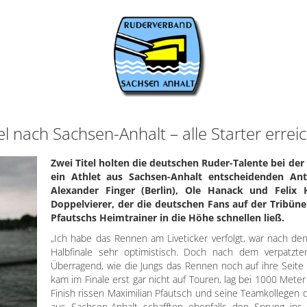
l nach Sachsen-Anhalt – alle Starter errei
Zwei Titel holten die deutschen Ruder-Talente bei de
ein Athlet aus Sachsen-Anhalt entscheidenden Ant
Alexander Finger (Berlin), Ole Hanack und Felix
Doppelvierer, der die deutschen Fans auf der Tribüne
Pfautschs Heimtrainer in die Höhe schnellen ließ.
„Ich habe das Rennen am Liveticker verfolgt, war nach de
Halbfinale sehr optimistisch. Doch nach dem verpatzt
Überragend, wie die Jungs das Rennen noch auf ihre Seite
kam im Finale erst gar nicht auf Touren, lag bei 1000 Met
Finish rissen Maximilian Pfautsch und seine Teamkollegen 
aus Sachsen-Anhalt schafften ebenfalls den Sprung ins F