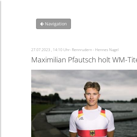
Navigation
27.07.2023 , 14:10 Uhr- Rennrudern - Hennes Nagel
Maximilian Pfautsch holt WM-Tite