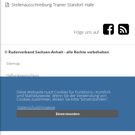
Stellenausschreibung Trainer Standort Halle
Folge uns auf
© Ruderverband Sachsen-Anhalt - alle Rechte vorbehalten
Sitemap
Haftungsausschluss
Datenschutz
Diese Webseite nutzt Cookies für Funktions-, Komfort-
und Statistikzwecke. Wenn Sie der Verwendung von
Impressum
Cookies zustimmen, klicken Sie bitte ”Einverstanden”.
Datenschutzhinweise
Einverstanden