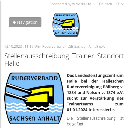
Sponsored by w.media Ltd
Deutsch
DE
Navigation
12.10.2023 , 11:19 Uhr- Ruderverband - LSB Sachsen-Anhalt e.V.
Stellenausschreibung Trainer Standort
Halle
Das Landesleistungszentrum
Halle bei der Halleschen
Rudervereinigung Böllberg v.
1884 und Nelson v. 1874 e.V.
sucht zur Verstärkung des
Trainerteams zum
01.01.2024 Interessierte.
Die Stellenausschreibung ist
beigefügt.