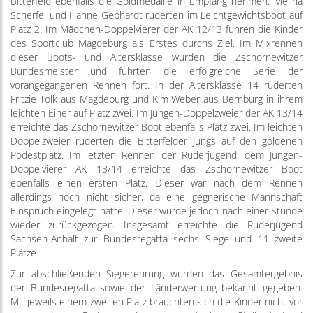
Bitterfeld ebenfalls die Goldmedaille in Empfang nehmen. Melina
Scherfel und Hanne Gebhardt ruderten im Leichtgewichtsboot auf
Platz 2. Im Mädchen-Doppelvierer der AK 12/13 fuhren die Kinder
des Sportclub Magdeburg als Erstes durchs Ziel. Im Mixrennen
dieser Boots- und Altersklasse wurden die Zschornewitzer
Bundesmeister und führten die erfolgreiche Serie der
vorangegangenen Rennen fort. In der Altersklasse 14 ruderten
Fritzie Tolk aus Magdeburg und Kim Weber aus Bernburg in ihrem
leichten Einer auf Platz zwei. Im Jungen-Doppelzweier der AK 13/14
erreichte das Zschornewitzer Boot ebenfalls Platz zwei. Im leichten
Doppelzweier ruderten die Bitterfelder Jungs auf den goldenen
Podestplatz. Im letzten Rennen der Ruderjugend, dem Jungen-
Doppelvierer AK 13/14 erreichte das Zschornewitzer Boot
ebenfalls einen ersten Platz. Dieser war nach dem Rennen
allerdings noch nicht sicher, da eine gegnerische Mannschaft
Einspruch eingelegt hatte. Dieser wurde jedoch nach einer Stunde
wieder zurückgezogen. Insgesamt erreichte die Ruderjugend
Sachsen-Anhalt zur Bundesregatta sechs Siege und 11 zweite
Plätze.
Zur abschließenden Siegerehrung wurden das Gesamtergebnis
der Bundesregatta sowie der Länderwertung bekannt gegeben.
Mit jeweils einem zweiten Platz brauchten sich die Kinder nicht vor