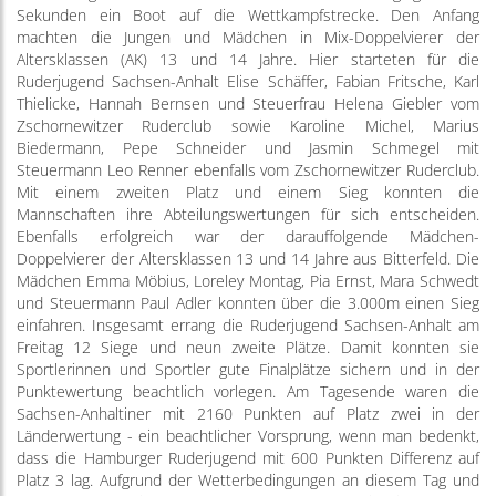
Sekunden ein Boot auf die Wettkampfstrecke. Den Anfang
machten die Jungen und Mädchen in Mix-Doppelvierer der
Altersklassen (AK) 13 und 14 Jahre. Hier starteten für die
Ruderjugend Sachsen-Anhalt Elise Schäffer, Fabian Fritsche, Karl
Thielicke, Hannah Bernsen und Steuerfrau Helena Giebler vom
Zschornewitzer Ruderclub sowie Karoline Michel, Marius
Biedermann, Pepe Schneider und Jasmin Schmegel mit
Steuermann Leo Renner ebenfalls vom Zschornewitzer Ruderclub.
Mit einem zweiten Platz und einem Sieg konnten die
Mannschaften ihre Abteilungswertungen für sich entscheiden.
Ebenfalls erfolgreich war der darauffolgende Mädchen-
Doppelvierer der Altersklassen 13 und 14 Jahre aus Bitterfeld. Die
Mädchen Emma Möbius, Loreley Montag, Pia Ernst, Mara Schwedt
und Steuermann Paul Adler konnten über die 3.000m einen Sieg
einfahren. Insgesamt errang die Ruderjugend Sachsen-Anhalt am
Freitag 12 Siege und neun zweite Plätze. Damit konnten sie
Sportlerinnen und Sportler gute Finalplätze sichern und in der
Punktewertung beachtlich vorlegen. Am Tagesende waren die
Sachsen-Anhaltiner mit 2160 Punkten auf Platz zwei in der
Länderwertung - ein beachtlicher Vorsprung, wenn man bedenkt,
dass die Hamburger Ruderjugend mit 600 Punkten Differenz auf
Platz 3 lag. Aufgrund der Wetterbedingungen an diesem Tag und