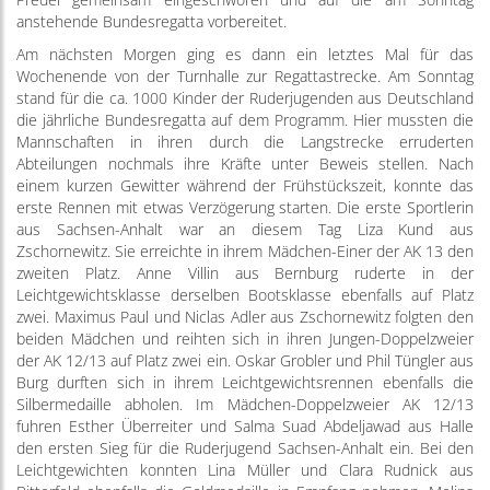
anstehende Bundesregatta vorbereitet.
Am nächsten Morgen ging es dann ein letztes Mal für das
Wochenende von der Turnhalle zur Regattastrecke. Am Sonntag
stand für die ca. 1000 Kinder der Ruderjugenden aus Deutschland
die jährliche Bundesregatta auf dem Programm. Hier mussten die
Mannschaften in ihren durch die Langstrecke erruderten
Abteilungen nochmals ihre Kräfte unter Beweis stellen. Nach
einem kurzen Gewitter während der Frühstückszeit, konnte das
erste Rennen mit etwas Verzögerung starten. Die erste Sportlerin
aus Sachsen-Anhalt war an diesem Tag Liza Kund aus
Zschornewitz. Sie erreichte in ihrem Mädchen-Einer der AK 13 den
zweiten Platz. Anne Villin aus Bernburg ruderte in der
Leichtgewichtsklasse derselben Bootsklasse ebenfalls auf Platz
zwei. Maximus Paul und Niclas Adler aus Zschornewitz folgten den
beiden Mädchen und reihten sich in ihren Jungen-Doppelzweier
der AK 12/13 auf Platz zwei ein. Oskar Grobler und Phil Tüngler aus
Burg durften sich in ihrem Leichtgewichtsrennen ebenfalls die
Silbermedaille abholen. Im Mädchen-Doppelzweier AK 12/13
fuhren Esther Überreiter und Salma Suad Abdeljawad aus Halle
den ersten Sieg für die Ruderjugend Sachsen-Anhalt ein. Bei den
Leichtgewichten konnten Lina Müller und Clara Rudnick aus