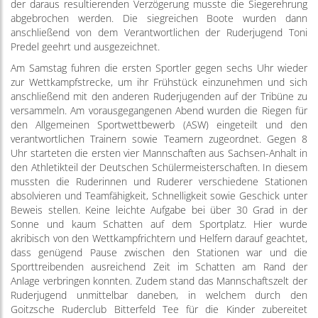
der daraus resultierenden Verzögerung musste die Siegerehrung
abgebrochen werden. Die siegreichen Boote wurden dann
anschließend von dem Verantwortlichen der Ruderjugend Toni
Predel geehrt und ausgezeichnet.
Am Samstag fuhren die ersten Sportler gegen sechs Uhr wieder
zur Wettkampfstrecke, um ihr Frühstück einzunehmen und sich
anschließend mit den anderen Ruderjugenden auf der Tribüne zu
versammeln. Am vorausgegangenen Abend wurden die Riegen für
den Allgemeinen Sportwettbewerb (ASW) eingeteilt und den
verantwortlichen Trainern sowie Teamern zugeordnet. Gegen 8
Uhr starteten die ersten vier Mannschaften aus Sachsen-Anhalt in
den Athletikteil der Deutschen Schülermeisterschaften. In diesem
mussten die Ruderinnen und Ruderer verschiedene Stationen
absolvieren und Teamfähigkeit, Schnelligkeit sowie Geschick unter
Beweis stellen. Keine leichte Aufgabe bei über 30 Grad in der
Sonne und kaum Schatten auf dem Sportplatz. Hier wurde
akribisch von den Wettkampfrichtern und Helfern darauf geachtet,
dass genügend Pause zwischen den Stationen war und die
Sporttreibenden ausreichend Zeit im Schatten am Rand der
Anlage verbringen konnten. Zudem stand das Mannschaftszelt der
Ruderjugend unmittelbar daneben, in welchem durch den
Goitzsche Ruderclub Bitterfeld Tee für die Kinder zubereitet