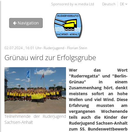
Sponsored by w.media Ltd
Deutsch
DE
Navigation
02.07.2024 , 16:01 Uhr- Ruderjugend - Florian Stein
Grünau wird zur Erfolgsgrube
Wer das Wort
"Ruderregatta" und "Berlin-
Grünau" in einem
Zusammenhang hört, denkt
meistens sofort an hohe
Wellen und viel Wind. Diese
Erfahrung mussten am
vergangenen Wochenende
Teilnehmende der Ruderjugend
teils auch die Kinder der
Sachsen-Anhalt
Ruderjugend Sachsen-Anhalt
zum 55. Bundeswettbewerb