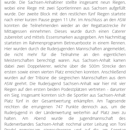
wurde. Die Sachsen-Anhaltiner stellte insgesamt neun Riegen,
wobei eine Riege mit zwei Sportlerinnen aus Sachsen aufgefüllt
wurde. Der zweite Block mit den restlichen fünf Riegen startete
nach einer kurzen Pause gegen 11 Uhr. Im Anschluss an den ASW
konnten die Teilnehmenden wieder an der Regattastrecke ihr
Mittagessen einnehmen. Dieses wurde durch einen Caterer
zubereitet und mittels Essensmarken ausgegeben. Am Nachmittag
starteten im Rahmenprogramm Betreuerboote in einem Rennen.
Hier wurden durch die Ruderjugenden Mannschaften angemeldet,
die nicht mehr für die Teilnahme an den eigentlichen
Meisterschaften berechtigt waren. Aus Sachsen-Anhalt kamen
dabei zwei Doppelvierer, welche über die 500m Strecke den
ersten sowie einen vierten Platz erreichen konnten. Anschließend
wurden auf der Tribüne die siegreichen Mannschaften aus dem
ASW geehrt. Die Ruderjugend Sachsen-Anhalt war hier mit vier
Riegen auf den ersten beiden Podestplätzen vertreten - darunter
ein Sieg. Insgesamt konnten sich die Sportler aus Sachsen-Anhalt
Platz fünf in der Gesamtwertung erkämpfen. Am Tagesende
reichten die errungenen 747 Punkte dennoch aus, um die
Ruderjugend in der Länderwertung weiterhin auf Platz zwei zu
halten. Am Abend wurde die Jugendmannschaft des
Ruderverbandes Sachsen-Anhalt nochmal unter Leitung von Toni
Predel gemeinsam eingeschworen und auf die am Sonntag