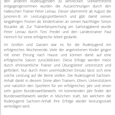
den anderen Ruderjugenden zu verstecken. Stellvertretend
entgegengenommen wurden die Auszeichnungen durch den
Halleschen Trainer Peter Leinau. Dieser übernimmt ab August die
Junioren-B im Leistungssportbereich und gibt damit seinen
langjährigen Posten als Kindertrainer an seinen Nachfolger Simon
Rosanke ab. Zur Trainerbesprechung am Samstagabend wurde
Peter Leinau durch Toni Predel und den Landestrainer Paul
Heinrich für seine erfolgreiche Arbeit gedankt.
Im Großen und Ganzen war es für die Ruderjugend ein
erfolgreiches Wochenende. Viele der angetretenen Kinder gingen
mit einer Ehrung nach Hause und können damit auf eine
erfolgreiche Saison zurückblicken. Diese Erfolge werden meist
durch ehrenamtliche Trainer und Übungsleiter unterstützt und
gefördert. Nur durch ihren unermüdlichen Einsatz lässt sich eine
solche Leistung auf die Beine stellen. Die Ruderjugend Sachsen-
Anhalt dankt in diesem Sinne allen Trainern, Eltern, Unterstützern
und natürlich den Sportlern für ein erfolgreiches Jahr und einen
sehr guten Bundeswettbewerb. Im kommenden Jahr findet der
Bundeswettbewerb wieder in München statt, bei welchem die
Ruderjugend Sachsen-Anhalt ihre Erfolge wieder leistungsstark
verteidigen wird.