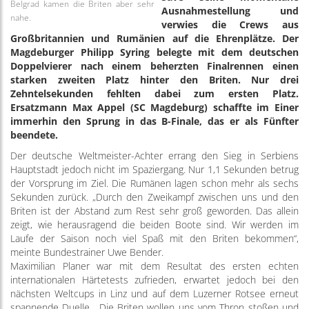
Belgrad kamen die Briten aber sehr
Ausnahmestellung und
nahe.
verwies die Crews aus
Großbritannien und Rumänien auf die Ehrenplätze. Der
Magdeburger Philipp Syring belegte mit dem deutschen
Doppelvierer nach einem beherzten Finalrennen einen
starken zweiten Platz hinter den Briten. Nur drei
Zehntelsekunden fehlten dabei zum ersten Platz.
Ersatzmann Max Appel (SC Magdeburg) schaffte im Einer
immerhin den Sprung in das B-Finale, das er als Fünfter
beendete.
Der deutsche Weltmeister-Achter errang den Sieg in Serbiens
Hauptstadt jedoch nicht im Spaziergang. Nur 1,1 Sekunden betrug
der Vorsprung im Ziel. Die Rumänen lagen schon mehr als sechs
Sekunden zurück. „Durch den Zweikampf zwischen uns und den
Briten ist der Abstand zum Rest sehr groß geworden. Das allein
zeigt, wie herausragend die beiden Boote sind. Wir werden im
Laufe der Saison noch viel Spaß mit den Briten bekommen“,
meinte Bundestrainer Uwe Bender.
Maximilian Planer war mit dem Resultat des ersten echten
internationalen Härtetests zufrieden, erwartet jedoch bei den
nächsten Weltcups in Linz und auf dem Luzerner Rotsee erneut
spannende Duelle. „Die Briten wollen uns vom Thron stoßen und