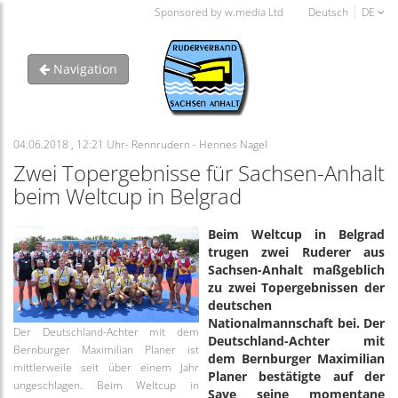
Sponsored by w.media Ltd
Deutsch
DE
Navigation
04.06.2018 , 12:21 Uhr- Rennrudern - Hennes Nagel
Zwei Topergebnisse für Sachsen-Anhalt
beim Weltcup in Belgrad
Beim Weltcup in Belgrad
trugen zwei Ruderer aus
Sachsen-Anhalt maßgeblich
zu zwei Topergebnissen der
deutschen
Nationalmannschaft bei. Der
Der Deutschland-Achter mit dem
Deutschland-Achter mit
Bernburger Maximilian Planer ist
dem Bernburger Maximilian
mittlerweile seit über einem Jahr
Planer bestätigte auf der
ungeschlagen. Beim Weltcup in
Save seine momentane