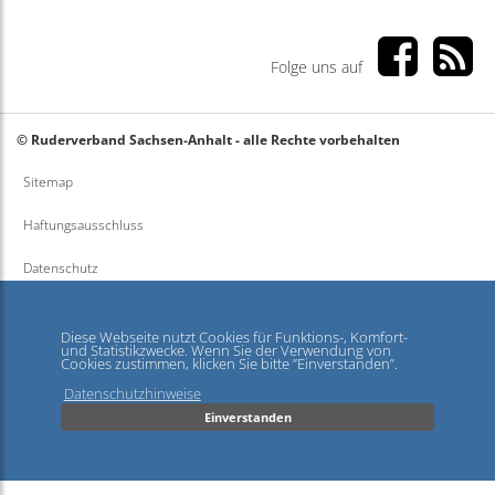
Folge uns auf
© Ruderverband Sachsen-Anhalt - alle Rechte vorbehalten
Sitemap
Haftungsausschluss
Datenschutz
Impressum
Diese Webseite nutzt Cookies für Funktions-, Komfort-
und Statistikzwecke. Wenn Sie der Verwendung von
Cookies zustimmen, klicken Sie bitte ”Einverstanden”.
Datenschutzhinweise
Einverstanden