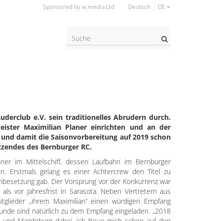
Sponsored by w.media Ltd
Deutsch
DE
Suche?
derclub e.V. sein traditionelles Abrudern durch.
eister Maximilian Planer einrichten und an der
 und damit die Saisonvorbereitung auf 2019 schon
tzendes des Bernburger RC.
ner im Mittelschiff, dessen Laufbahn im Bernburger
. Erstmals gelang es einer Achtercrew den Titel zu
Umbesetzung gab. Der Vorsprung vor der Konkurrenz war
als vor Jahresfrist in Sarasota. Neben Vertretern aus
itglieder „ihrem Maximilian“ einen würdigen Empfang
eunde sind natürlich zu dem Empfang eingeladen. „2018
 und Magdeburg dabei, ich freue mich schon auf den