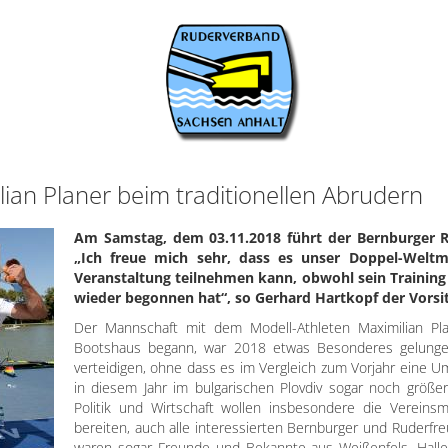
ian Planer beim traditionellen Abrudern
Am Samstag, dem 03.11.2018 führt der Bernburger Ru
„Ich freue mich sehr, dass es unser Doppel-Weltm
Veranstaltung teilnehmen kann, obwohl sein Training
wieder begonnen hat“, so Gerhard Hartkopf der Vorsi
Der Mannschaft mit dem Modell-Athleten Maximilian Pla
Bootshaus begann, war 2018 etwas Besonderes gelungen
verteidigen, ohne dass es im Vergleich zum Vorjahr eine 
in diesem Jahr im bulgarischen Plovdiv sogar noch größer 
Politik und Wirtschaft wollen insbesondere die Vereinsm
bereiten, auch alle interessierten Bernburger und Ruderfr
waren sogar Freunde und Bekannte aus Weißenfels, Halle