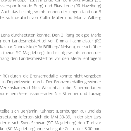
assersportfreunde Burg) und Elias Leue (RR Havelberg)
 Auch das Leichtgewichtsrennen der Jungen fand nur 3
te sich deutlich von Collin Müller und Moritz Wilberg
e Lena durchsetzten konnte. Den 3. Rang belegte Marie
rg) den Landesmeistertitel vor Emma Hachmeister (RC
Kaspar Dobrzalski (HRV Böllberg/ Nelson), der sich über
ian (beide SC Magdeburg). Im Leichtgewichtsrennen der
rrang den Landesmeistertitel vor den Medaillenträgern
r RC) durch, die Bronzemedaille konnte nicht vergeben
er in Doppelzweier durch. Der Bronzemedaillengewinner
Vereinskamerad Nick Welzenbach die Silbermedaillen
n vor einem Vereinskameraden Nils Streuner und Ludwig
tellte sich Benjamin Kuhnert (Bernburger RC) und als
setzung lieferten sich die MM 30-39, in der sich Lars
uderte sich Sven Schwan (SC Magdeburg) den Titel vor
l (SC Magdeburg) eine sehr gute Zeit unter 3:00 min.