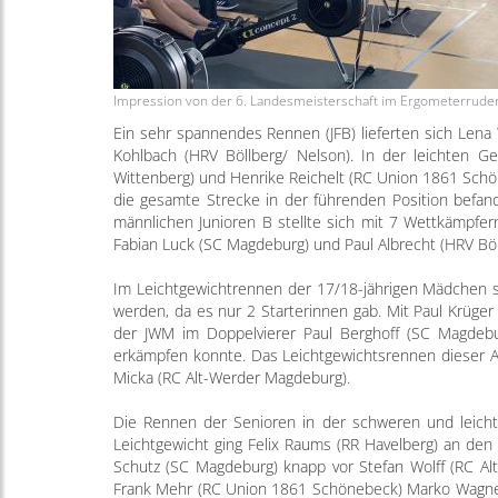
Impression von der 6. Landesmeisterschaft im Ergometerrude
Ein sehr spannendes Rennen (JFB) lieferten sich Lena
Kohlbach (HRV Böllberg/ Nelson). In der leichten G
Wittenberg) und Henrike Reichelt (RC Union 1861 Schöne
die gesamte Strecke in der führenden Position befand
männlichen Junioren B stellte sich mit 7 Wettkämpfer
Fabian Luck (SC Magdeburg) und Paul Albrecht (HRV Böl
Im Leichtgewichtrennen der 17/18-jährigen Mädchen se
werden, da es nur 2 Starterinnen gab. Mit Paul Krüge
der JWM im Doppelvierer Paul Berghoff (SC Magdebu
erkämpfen konnte. Das Leichtgewichtsrennen dieser Al
Micka (RC Alt-Werder Magdeburg).
Die Rennen der Senioren in der schweren und leichte
Leichtgewicht ging Felix Raums (RR Havelberg) an den
Schutz (SC Magdeburg) knapp vor Stefan Wolff (RC Al
Frank Mehr (RC Union 1861 Schönebeck) Marko Wagner 