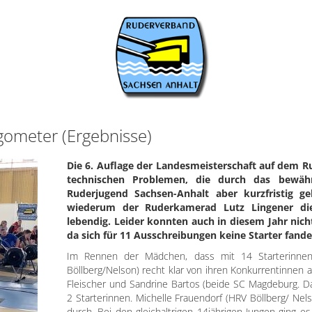
gometer (Ergebnisse)
Die 6. Auflage der Landesmeisterschaft auf dem R
technischen Problemen, die durch das bewähr
Ruderjugend Sachsen-Anhalt aber kurzfristig g
wiederum der Ruderkamerad Lutz Lingener di
lebendig. Leider konnten auch in diesem Jahr nic
da sich für 11 Ausschreibungen keine Starter fande
Im Rennen der Mädchen, dass mit 14 Starterinnen 
Böllberg/Nelson) recht klar von ihren Konkurrentinnen 
Fleischer und Sandrine Bartos (beide SC Magdeburg. D
2 Starterinnen. Michelle Frauendorf (HRV Böllberg/ Nel
durch. Bei den gleichaltrigen 14jährigen Jungen ging 