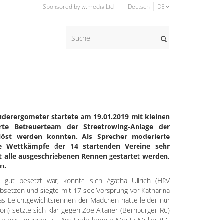
Sponsored by w.media Ltd
Deutsch
DE
Suche?
uderergometer startete am 19.01.2019 mit kleinen
te Betreuerteam der Streetrowing-Anlage der
elöst werden konnten. Als Sprecher moderierte
e Wettkämpfe der 14 startenden Vereine sehr
ht alle ausgeschriebenen Rennen gestartet werden,
n.
gut besetzt war, konnte sich Agatha Ullrich (HRV
absetzen und siegte mit 17 sec Vorsprung vor Katharina
as Leichtgewichtsrennen der Mädchen hatte leider nur
son) setzte sich klar gegen Zoe Altaner (Bernburger RC)
es etwas knapper zu. Am Ende konnte Moritz Müller (SC