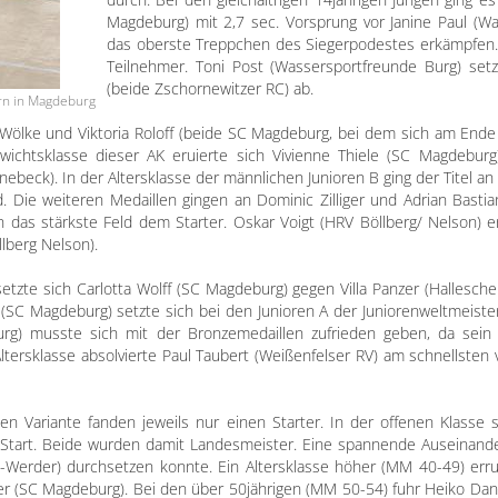
Magdeburg) mit 2,7 sec. Vorsprung vor Janine Paul (W
das oberste Treppchen des Siegerpodestes erkämpfen.
Teilnehmer. Toni Post (Wassersportfreunde Burg) setz
(beide Zschornewitzer RC) ab.
rn in Magdeburg
 Wölke und Viktoria Roloff (beide SC Magdeburg, bei dem sich am End
ewichtsklasse dieser AK eruierte sich Vivienne Thiele (SC Magdebu
beck). In der Altersklasse der männlichen Junioren B ging der Titel an 
. Die weiteren Medaillen gingen an Dominic Zilliger und Adrian Bast
n das stärkste Feld dem Starter. Oskar Voigt (HRV Böllberg/ Nelson) e
lberg Nelson).
tzte sich Carlotta Wolff (SC Magdeburg) gegen Villa Panzer (Hallesche
r (SC Magdeburg) setzte sich bei den Junioren A der Juniorenweltmeist
rg) musste sich mit der Bronzemedaillen zufrieden geben, da sein 
tersklasse absolvierte Paul Taubert (Weißenfelser RV) am schnellste
n Variante fanden jeweils nur einen Starter. In der offenen Klasse s
 Start. Beide wurden damit Landesmeister. Eine spannende Auseinander
t-Werder) durchsetzen konnte. Ein Altersklasse höher (MM 40-49) err
(SC Magdeburg). Bei den über 50jährigen (MM 50-54) fuhr Heiko Danke